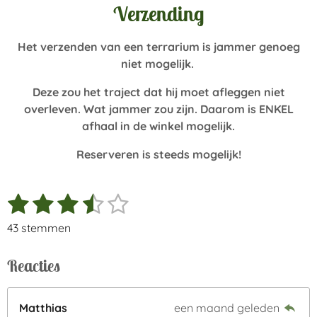
Verzending
Het verzenden van een terrarium is jammer genoeg
niet mogelijk.
Deze zou het traject dat hij moet afleggen niet
overleven. Wat jammer zou zijn. Daarom is ENKEL
afhaal in de winkel mogelijk.
Reserveren is steeds mogelijk!
1
2
3
4
5
S
R
t
a
s
s
s
s
s
e
43 stemmen
t
t
t
t
t
t
m
i
m
Reacties
e
e
e
e
e
n
e
n
g
r
r
r
r
r
:
Matthias
een maand geleden
r
r
r
r