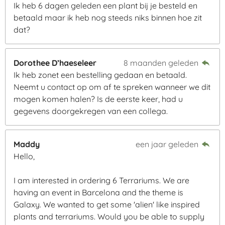
3
Ik heb 6 dagen geleden een plant bij je besteld en
e
e
e
e
.
betaald maar ik heb nog steeds niks binnen hoe zit
2
n
n
n
n
dat?
5
5
8
Dorothee D’haeseleer
8 maanden geleden
1
Ik heb zonet een bestelling gedaan en betaald.
3
Neemt u contact op om af te spreken wanneer we dit
9
mogen komen halen? Is de eerste keer, had u
5
gegevens doorgekregen van een collega.
3
4
Maddy
een jaar geleden
8
Hello,
8
4
I am interested in ordering 6 Terrariums. We are
s
having an event in Barcelona and the theme is
t
Galaxy. We wanted to get some 'alien' like inspired
e
plants and terrariums. Would you be able to supply
r