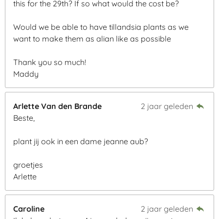
this for the 29th? If so what would the cost be?
r
e
Would we be able to have tillandsia plants as we
n
want to make them as alian like as possible
Thank you so much!
Maddy
Arlette Van den Brande
2 jaar geleden
Beste,
plant jij ook in een dame jeanne aub?
groetjes
Arlette
Caroline
2 jaar geleden