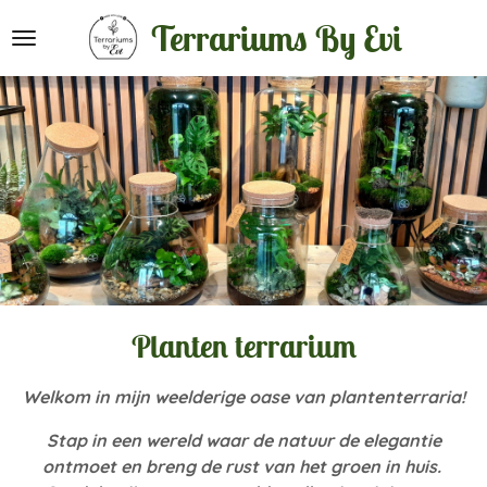
Ga
Terrariums By Evi
direct
naar
de
hoofdinhoud
Planten terrarium
Welkom in mijn weelderige oase van plantenterraria!
Stap in een wereld waar de natuur de elegantie
ontmoet en breng de rust van het groen in huis.