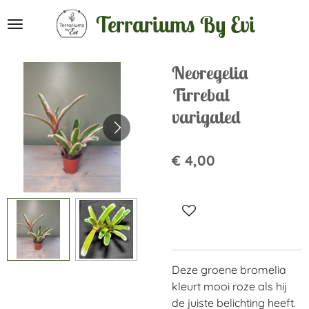
Ga
Terrariums By Evi
direct
naar
de
Neoregelia
hoofdinhoud
Firrebal
varigated
€ 4,00
Deze groene bromelia
kleurt mooi roze als hij
de juiste belichting heeft.