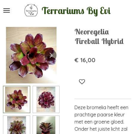
Ga
Terrariums By Evi
direct
naar
de
Neoregelia
hoofdinhoud
Fireball Hybrid
€ 16,00
Deze bromelia heeft een
prachtige paarse kleur
met een groene gloed.
Onder het juiste licht zal