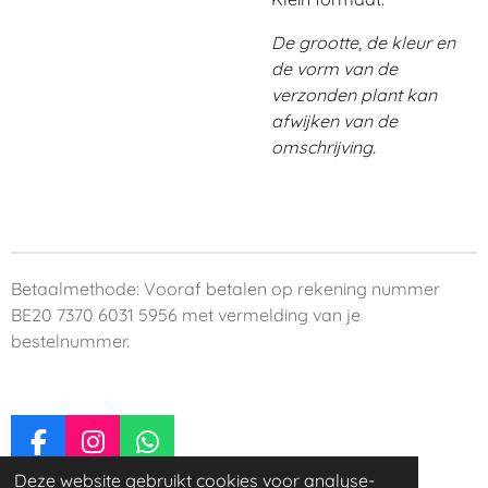
De grootte, de kleur en
de vorm van de
verzonden plant kan
afwijken van de
omschrijving.
Betaalmethode: Vooraf betalen op rekening nummer
BE20 7370 6031 5956 met vermelding van je
bestelnummer.
F
I
W
a
n
h
Deze website gebruikt cookies voor analyse-
© 2023 - 2026 Terrariums By Evi