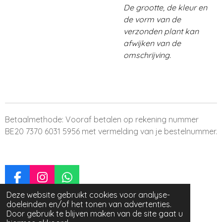
De grootte, de kleur en
de vorm van de
verzonden plant kan
afwijken van de
omschrijving.
Betaalmethode: Vooraf betalen op rekening nummer
BE20 7370 6031 5956 met vermelding van je bestelnummer.
F
I
W
a
n
h
Deze website gebruikt cookies voor analyse-
© 2023 - 2026 Terrariums By Evi
doeleinden en/of het tonen van advertenties.
c
s
a
Powered by
JouwWeb
Door gebruik te blijven maken van de site gaat u
e
t
t