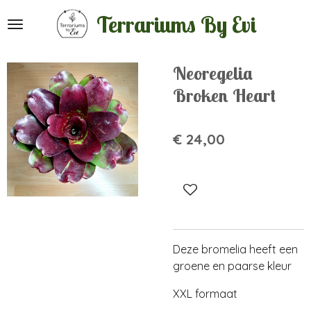
Ga
Terrariums By Evi
direct
naar
de
Neoregelia
hoofdinhoud
Broken Heart
€ 24,00
Deze bromelia heeft een
groene en paarse kleur
XXL formaat