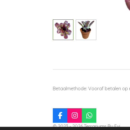
Betaalmethode: Vooraf betalen op 
F
I
W
a
n
h
© 2023 - 2026 Terrariums By Evi