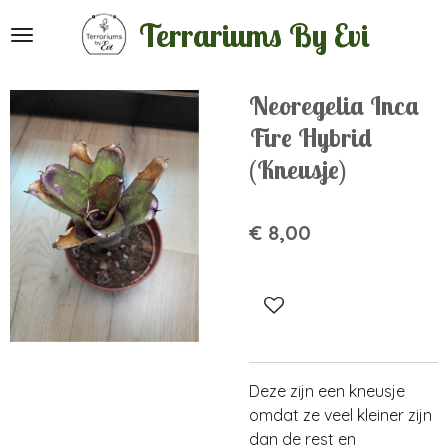
Ga
Terrariums By Evi
direct
naar
de
Neoregelia Inca
hoofdinhoud
Fire Hybrid
(Kneusje)
€ 8,00
Deze zijn een kneusje
omdat ze veel kleiner zijn
dan de rest en