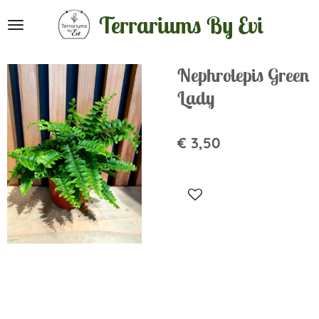
Ga
Terrariums By Evi
direct
naar
de
Nephrolepis Green
hoofdinhoud
Lady
€ 3,50