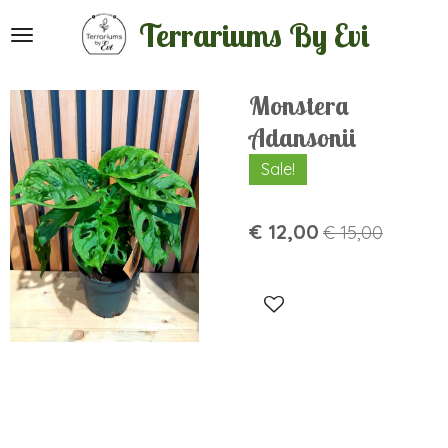
Ga
Terrariums By Evi
direct
naar
de
Monstera
hoofdinhoud
Adansonii
Sale!
€ 12,00
€ 15,00