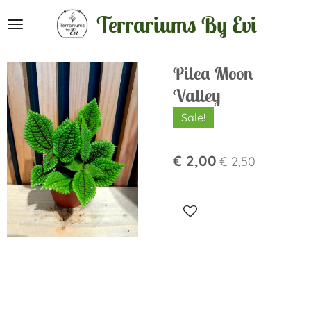
Ga
Terrariums By Evi
direct
naar
de
Pilea Moon
hoofdinhoud
Valley
Sale!
€ 2,00
€ 2,50