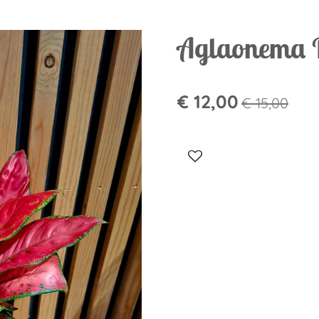
Aglaonema 
€ 12,00
€ 15,00