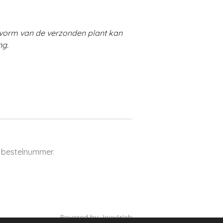
e vorm van de verzonden plant kan
ng.
 bestelnummer.
Powered by
JouwWeb