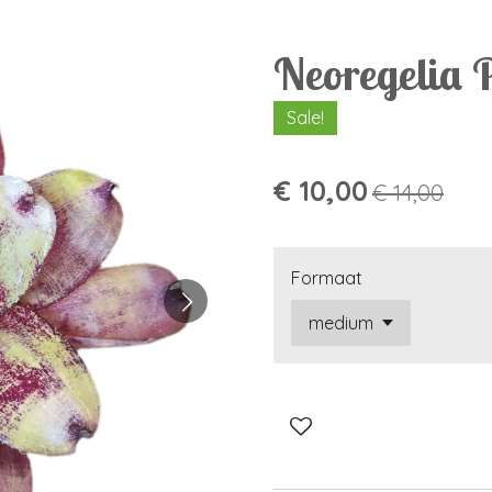
Neoregelia 
Sale!
€ 10,00
€ 14,00
Formaat